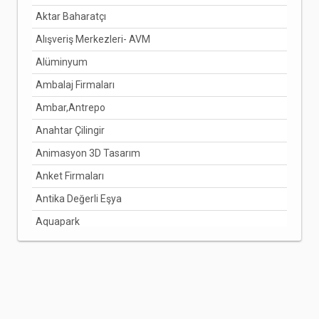
Aktar Baharatçı
DENİZLİ
Alışveriş Merkezleri- AVM
DİYARBAKIR
Alüminyum
DÜZCE
Ambalaj Firmaları
EDİRNE
Ambar,Antrepo
ELAZIĞ
Anahtar Çilingir
ERZİNCAN
Animasyon 3D Tasarım
ERZURUM
Anket Firmaları
ESKİŞEHİR
Antika Değerli Eşya
GAZİANTEP
Aquapark
GİRESUN
Arabuluculuk Hizmetleri
GÜMÜŞHANE
Aracı Kurumlar
HAKKARİ
Arıcılık Bal Üretimi
HATAY
Arzuhalci
IĞDIR