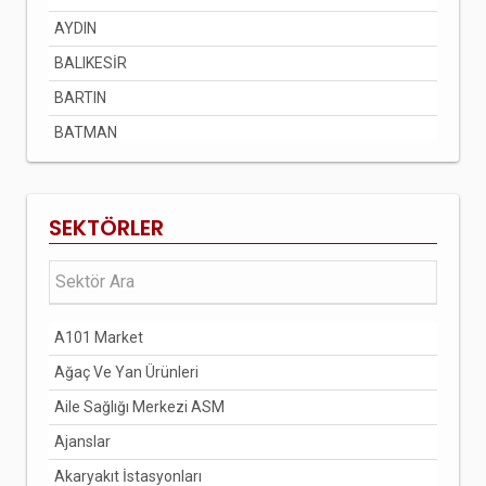
AYDIN
BALIKESİR
BARTIN
BATMAN
BAYBURT
BİLECİK
SEKTÖRLER
BİNGÖL
BİTLİS
BOLU
A101 Market
BURDUR
Ağaç Ve Yan Ürünleri
BURSA
Aile Sağlığı Merkezi ASM
ÇANAKKALE
Ajanslar
ÇANKIRI
Akaryakıt İstasyonları
ÇORUM