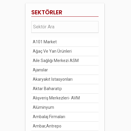
BİLECİK
SEKTÖRLER
BİNGÖL
BİTLİS
BOLU
A101 Market
BURDUR
Ağaç Ve Yan Ürünleri
BURSA
Aile Sağlığı Merkezi ASM
ÇANAKKALE
Ajanslar
ÇANKIRI
Akaryakıt İstasyonları
ÇORUM
Aktar Baharatçı
DENİZLİ
Alışveriş Merkezleri- AVM
DİYARBAKIR
Alüminyum
DÜZCE
Ambalaj Firmaları
EDİRNE
Ambar,Antrepo
ELAZIĞ