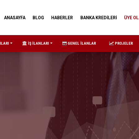
ANASAYFA
BLOG
HABERLER
BANKA KREDİLERİ
ÜYE OL
NLARI
İŞ İLANLARI
GENEL İLANLAR
PROJELER