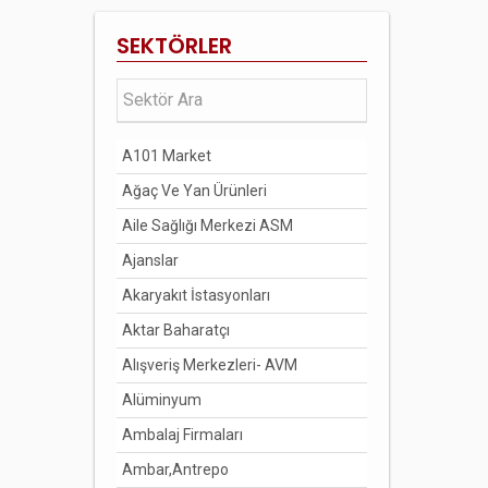
BİLECİK
SEKTÖRLER
BİNGÖL
BİTLİS
BOLU
A101 Market
BURDUR
Ağaç Ve Yan Ürünleri
BURSA
Aile Sağlığı Merkezi ASM
ÇANAKKALE
Ajanslar
ÇANKIRI
Akaryakıt İstasyonları
ÇORUM
Aktar Baharatçı
DENİZLİ
Alışveriş Merkezleri- AVM
DİYARBAKIR
Alüminyum
DÜZCE
Ambalaj Firmaları
EDİRNE
Ambar,Antrepo
ELAZIĞ