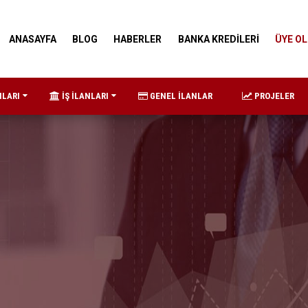
ANASAYFA
BLOG
HABERLER
BANKA KREDİLERİ
ÜYE OL
NLARI
İŞ İLANLARI
GENEL İLANLAR
PROJELER