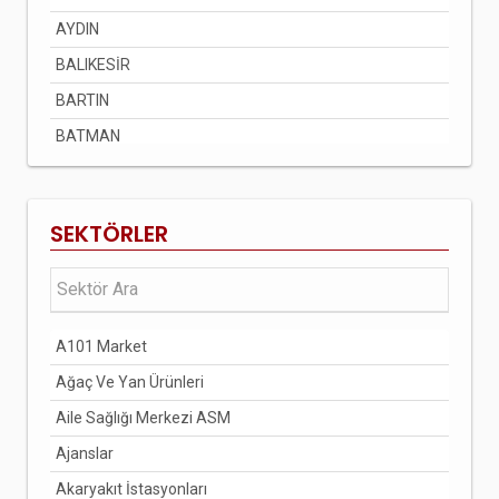
AYDIN
BALIKESİR
BARTIN
BATMAN
BAYBURT
BİLECİK
SEKTÖRLER
BİNGÖL
BİTLİS
BOLU
A101 Market
BURDUR
Ağaç Ve Yan Ürünleri
BURSA
Aile Sağlığı Merkezi ASM
ÇANAKKALE
Ajanslar
ÇANKIRI
Akaryakıt İstasyonları
ÇORUM