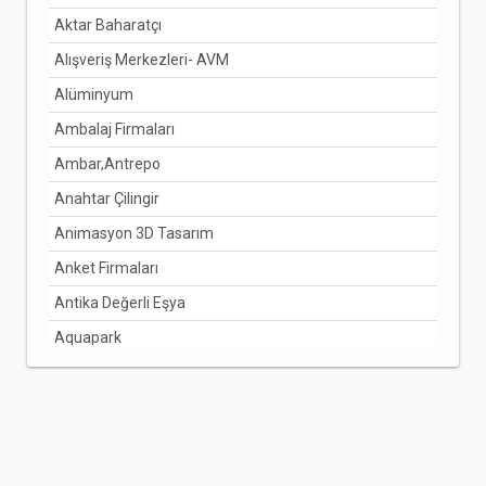
Aktar Baharatçı
DENİZLİ
Alışveriş Merkezleri- AVM
DİYARBAKIR
Alüminyum
DÜZCE
Ambalaj Firmaları
EDİRNE
Ambar,Antrepo
ELAZIĞ
Anahtar Çilingir
ERZİNCAN
Animasyon 3D Tasarım
ERZURUM
Anket Firmaları
ESKİŞEHİR
Antika Değerli Eşya
GAZİANTEP
Aquapark
GİRESUN
Arabuluculuk Hizmetleri
GÜMÜŞHANE
Aracı Kurumlar
HAKKARİ
Arıcılık Bal Üretimi
HATAY
Arzuhalci
IĞDIR