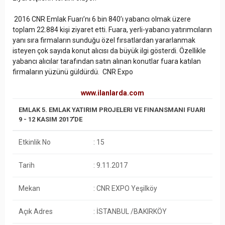
2016 CNR Emlak Fuarı’nı 6 bin 840’ı yabancı olmak üzere
toplam 22.884 kişi ziyaret etti. Fuara, yerli-yabancı yatırımcıların
yanı sıra firmaların sunduğu özel fırsatlardan yararlanmak
isteyen çok sayıda konut alıcısı da büyük ilgi gösterdi. Özellikle
yabancı alıcılar tarafından satın alınan konutlar fuara katılan
firmaların yüzünü güldürdü. CNR Expo
www.ilanlarda.com
EMLAK 5. EMLAK YATIRIM PROJELERI VE FINANSMANI FUARI
9 - 12 KASIM 2017'DE
Etkinlik No
: 15
Tarih
: 9.11.2017
Mekan
: CNR EXPO Yeşilköy
Açık Adres
: İSTANBUL /BAKIRKÖY