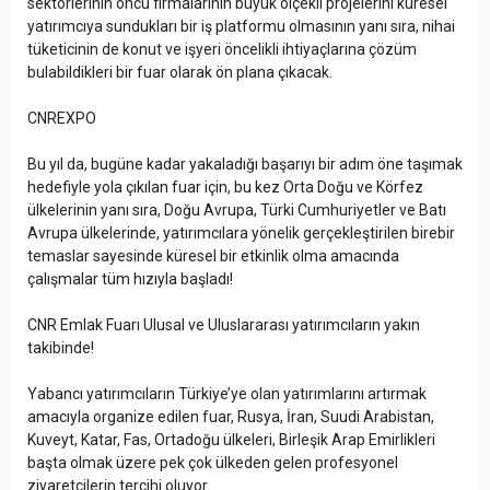
sektörlerinin öncü firmalarının büyük ölçekli projelerini küresel
yatırımcıya sundukları bir iş platformu olmasının yanı sıra, nihai
tüketicinin de konut ve işyeri öncelikli ihtiyaçlarına çözüm
bulabildikleri bir fuar olarak ön plana çıkacak.
CNREXPO
Bu yıl da, bugüne kadar yakaladığı başarıyı bir adım öne taşımak
hedefiyle yola çıkılan fuar için, bu kez Orta Doğu ve Körfez
ülkelerinin yanı sıra, Doğu Avrupa, Türki Cumhuriyetler ve Batı
Avrupa ülkelerinde, yatırımcılara yönelik gerçekleştirilen birebir
temaslar sayesinde küresel bir etkinlik olma amacında
çalışmalar tüm hızıyla başladı!
CNR Emlak Fuarı Ulusal ve Uluslararası yatırımcıların yakın
takibinde!
Yabancı yatırımcıların Türkiye’ye olan yatırımlarını artırmak
amacıyla organize edilen fuar, Rusya, İran, Suudi Arabistan,
Kuveyt, Katar, Fas, Ortadoğu ülkeleri, Birleşik Arap Emirlikleri
başta olmak üzere pek çok ülkeden gelen profesyonel
ziyaretçilerin tercihi oluyor.