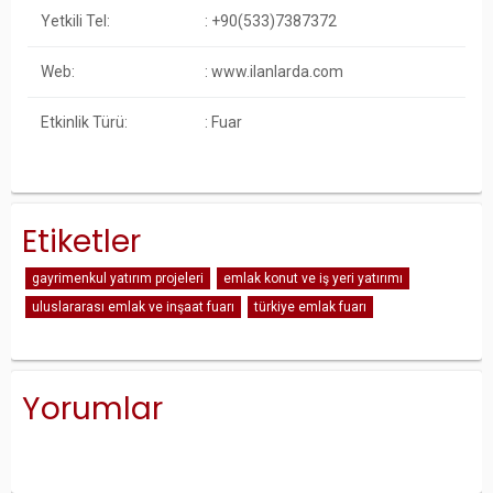
Yetkili Tel:
: +90(533)7387372
Web:
: www.ilanlarda.com
Etkinlik Türü:
: Fuar
Etiketler
gayrimenkul yatırım projeleri
emlak konut ve iş yeri yatırımı
uluslararası emlak ve inşaat fuarı
türkiye emlak fuarı
Yorumlar