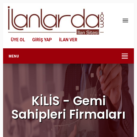
menu
ÜYE OL
GİRİŞ YAP
İLAN VER
MENU
KİLİS - Gemi
Sahipleri Firmaları