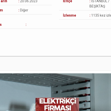
Tarih
:
20.06.2023
İl/İlçe
:
İSTANBUL /
BEŞİKTAŞ
um
:
Diğer
İzlenme
:
1135 kez izle
s
: