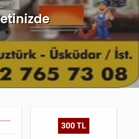
metinizde
300 TL