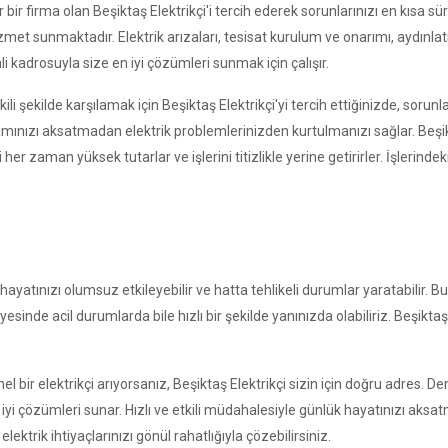
 bir firma olan Beşiktaş Elektrikçi'i tercih ederek sorunlarınızı en kısa sü
f hizmet sunmaktadır. Elektrik arızaları, tesisat kurulum ve onarımı, ayd
 kadrosuyla size en iyi çözümleri sunmak için çalışır.
etkili şekilde karşılamak için Beşiktaş Elektrikçi'yi tercih ettiğinizde, sor
aşamınızı aksatmadan elektrik problemlerinizden kurtulmanızı sağlar. Beş
 her zaman yüksek tutarlar ve işlerini titizlikle yerine getirirler. İşlerinde
tınızı olumsuz etkileyebilir ve hatta tehlikeli durumlar yaratabilir. Bu 
inde acil durumlarda bile hızlı bir şekilde yanınızda olabiliriz. Beşiktaş b
l bir elektrikçi arıyorsanız, Beşiktaş Elektrikçi sizin için doğru adres. 
 iyi çözümleri sunar. Hızlı ve etkili müdahalesiyle günlük hayatınızı aksa
ektrik ihtiyaçlarınızı gönül rahatlığıyla çözebilirsiniz.