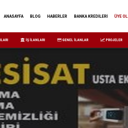
ANASAYFA
BLOG
HABERLER
BANKA KREDİLERİ
ÜYE OL
NLARI
İŞ İLANLARI
GENEL İLANLAR
PROJELER