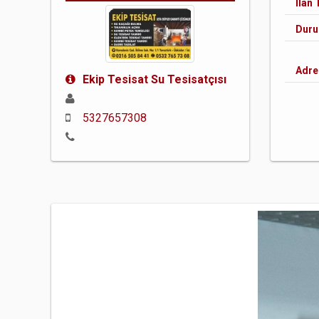
İlan 
Dur
Adre
Ekip Tesisat Su Tesisatçısı
5327657308