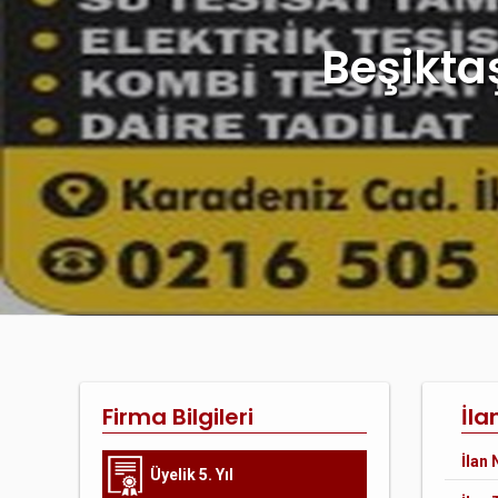
Beşiktaş
Firma Bilgileri
İlan
İlan 
Üyelik 5. Yıl