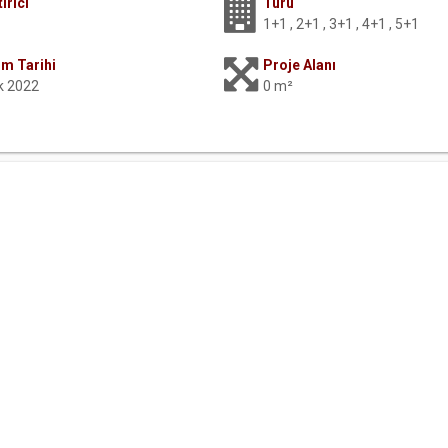
irici
Türü
1+1 , 2+1 , 3+1 , 4+1 , 5+1
im Tarihi
Proje Alanı
ık 2022
0 m²