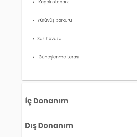
Kapalı otopark
Yürüyüş parkuru
Süs havuzu
Güneşlenme terası
İç Donanım
Dış Donanım