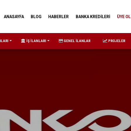
ANASAYFA
BLOG
HABERLER
BANKA KREDİLERİ
ÜYE OL
NLARI
İŞ İLANLARI
GENEL İLANLAR
PROJELER