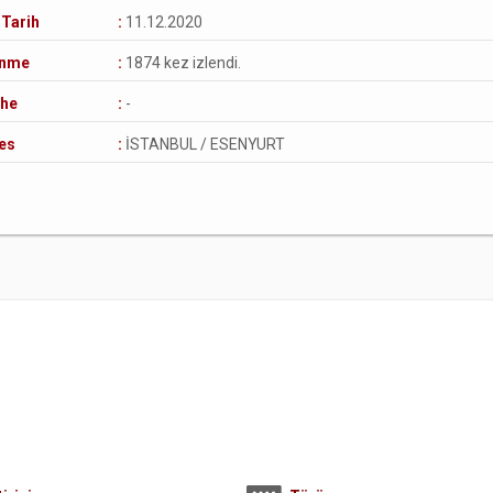
 Tarih
:
11.12.2020
enme
:
1874 kez izlendi.
he
:
-
es
:
İSTANBUL / ESENYURT