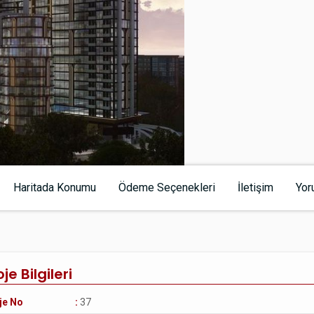
Haritada Konumu
Ödeme Seçenekleri
İletişim
Yor
je Bilgileri
je No
:
37