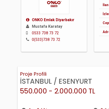
İlan
İzl
ONKO Emlak Diyarbakır
Cep
Mustafa Karatay
Adr
0533 738 73 72
0(533)738 73 72
Proje Profili
İSTANBUL / ESENYURT
550.000 - 2.000.000 TL