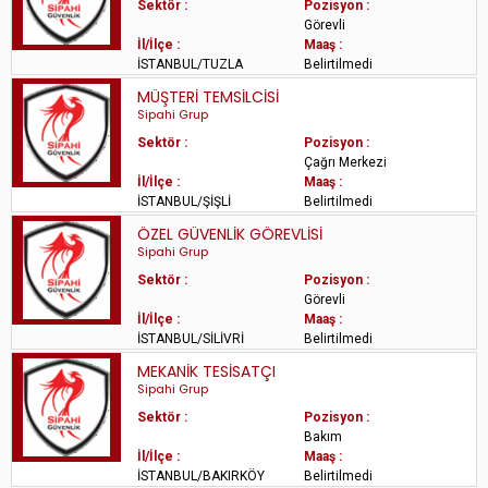
Sektör :
Pozisyon :
Görevli
İl/İlçe :
Maaş :
İSTANBUL/TUZLA
Belirtilmedi
MÜŞTERİ TEMSİLCİSİ
Sipahi Grup
Sektör :
Pozisyon :
Çağrı Merkezi
İl/İlçe :
Maaş :
İSTANBUL/ŞİŞLİ
Belirtilmedi
ÖZEL GÜVENLİK GÖREVLİSİ
Sipahi Grup
Sektör :
Pozisyon :
Görevli
İl/İlçe :
Maaş :
İSTANBUL/SİLİVRİ
Belirtilmedi
MEKANİK TESİSATÇI
Sipahi Grup
Sektör :
Pozisyon :
Bakım
İl/İlçe :
Maaş :
İSTANBUL/BAKIRKÖY
Belirtilmedi