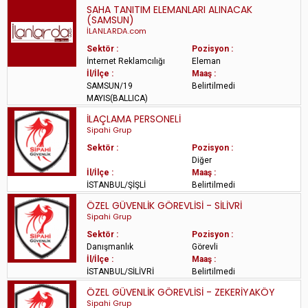
SAHA TANITIM ELEMANLARI ALINACAK
(SAMSUN)
İLANLARDA.com
Sektör :
Pozisyon :
İnternet Reklamcılığı
Eleman
İl/İlçe :
Maaş :
SAMSUN/19
Belirtilmedi
MAYIS(BALLICA)
İLAÇLAMA PERSONELİ
Sipahi Grup
Sektör :
Pozisyon :
Diğer
İl/İlçe :
Maaş :
İSTANBUL/ŞİŞLİ
Belirtilmedi
ÖZEL GÜVENLİK GÖREVLİSİ - SİLİVRİ
Sipahi Grup
Sektör :
Pozisyon :
Danışmanlık
Görevli
İl/İlçe :
Maaş :
İSTANBUL/SİLİVRİ
Belirtilmedi
ÖZEL GÜVENLİK GÖREVLİSİ - ZEKERİYAKÖY
Sipahi Grup