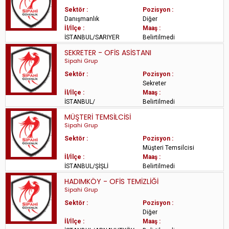
Sektör :
Pozisyon :
Danışmanlık
Diğer
İl/İlçe :
Maaş :
İSTANBUL/SARIYER
Belirtilmedi
SEKRETER - OFİS ASİSTANI
Sipahi Grup
Sektör :
Pozisyon :
Sekreter
İl/İlçe :
Maaş :
İSTANBUL/
Belirtilmedi
MÜŞTERİ TEMSİLCİSİ
Sipahi Grup
Sektör :
Pozisyon :
Müşteri Temsilcisi
İl/İlçe :
Maaş :
İSTANBUL/ŞİŞLİ
Belirtilmedi
HADIMKÖY - OFİS TEMİZLİĞİ
Sipahi Grup
Sektör :
Pozisyon :
Diğer
İl/İlçe :
Maaş :