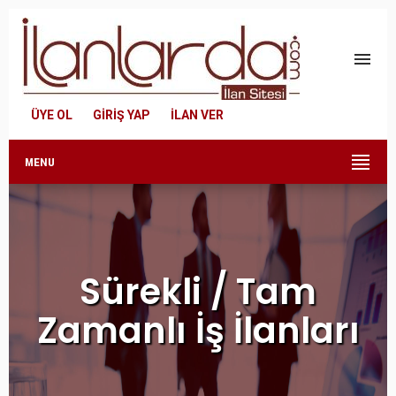
menu
ÜYE OL
GİRİŞ YAP
İLAN VER
MENU
Sürekli / Tam
Zamanlı İş İlanları