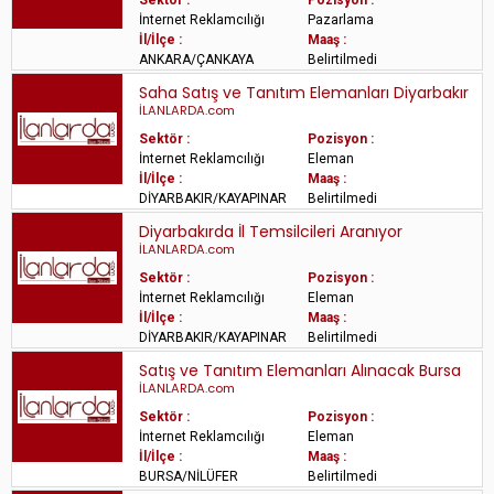
Sektör :
Pozisyon :
İnternet Reklamcılığı
Pazarlama
İl/İlçe :
Maaş :
ANKARA/ÇANKAYA
Belirtilmedi
Saha Satış ve Tanıtım Elemanları Diyarbakır
İLANLARDA.com
Sektör :
Pozisyon :
İnternet Reklamcılığı
Eleman
İl/İlçe :
Maaş :
DİYARBAKIR/KAYAPINAR
Belirtilmedi
Diyarbakırda İl Temsilcileri Aranıyor
İLANLARDA.com
Sektör :
Pozisyon :
İnternet Reklamcılığı
Eleman
İl/İlçe :
Maaş :
DİYARBAKIR/KAYAPINAR
Belirtilmedi
Satış ve Tanıtım Elemanları Alınacak Bursa
İLANLARDA.com
Sektör :
Pozisyon :
İnternet Reklamcılığı
Eleman
İl/İlçe :
Maaş :
BURSA/NİLÜFER
Belirtilmedi