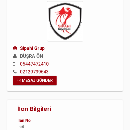
Sipahi Grup
BÜŞRA ÖN
05447472410
02129799643
MESAJ GÖNDER
İlan Bilgileri
İlan No
:
68