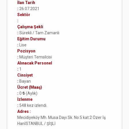
İlan Tarih
:
26.07.2021
Sektör
:
Çalışma Şekli
:
Sürekli / Tam Zamanlı
Eğitim Durumu
:
Lise
Pozisyon
:
Müşteri Temsilcisi
Alınacak Personel
:
1
Cinsiyet
:
Bayan
Ücret (Maaş)
:
0
(Aylık)
İzlenme
:
548 kez izlendi.
Adres :
Mecidiyeköy Mh. Musa Dayı Sk. No:5 kat:2 Özer İş
HanİSTANBUL / ŞİŞLİ