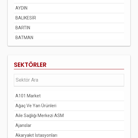
AYDIN
BALIKESİR
BARTIN
BATMAN
BAYBURT
BİLECİK
SEKTÖRLER
BİNGÖL
BİTLİS
BOLU
A101 Market
BURDUR
Ağaç Ve Yan Ürünleri
BURSA
Aile Sağlığı Merkezi ASM
ÇANAKKALE
Ajanslar
ÇANKIRI
Akaryakıt İstasyonları
ÇORUM