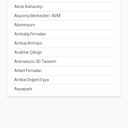
Aktar Baharatçı
DENİZLİ
Alışveriş Merkezleri- AVM
DİYARBAKIR
Alüminyum
DÜZCE
Ambalaj Firmaları
EDİRNE
Ambar,Antrepo
ELAZIĞ
Anahtar Çilingir
ERZİNCAN
Animasyon 3D Tasarım
ERZURUM
Anket Firmaları
ESKİŞEHİR
Antika Değerli Eşya
GAZİANTEP
Aquapark
GİRESUN
Arabuluculuk Hizmetleri
GÜMÜŞHANE
Aracı Kurumlar
HAKKARİ
Arıcılık Bal Üretimi
HATAY
Arzuhalci
IĞDIR