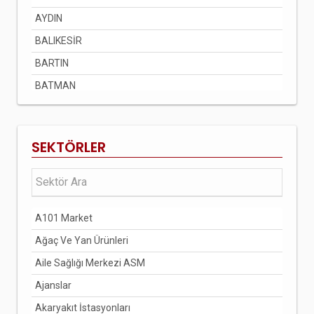
AYDIN
BALIKESİR
BARTIN
BATMAN
BAYBURT
BİLECİK
SEKTÖRLER
BİNGÖL
BİTLİS
BOLU
A101 Market
BURDUR
Ağaç Ve Yan Ürünleri
BURSA
Aile Sağlığı Merkezi ASM
ÇANAKKALE
Ajanslar
ÇANKIRI
Akaryakıt İstasyonları
ÇORUM