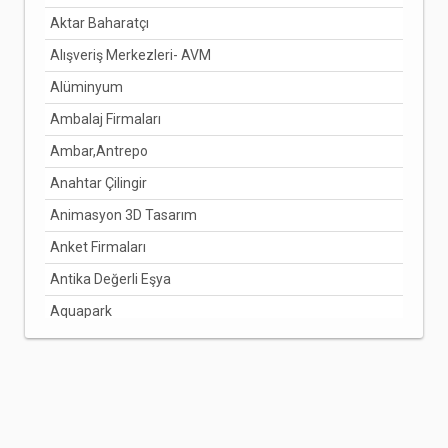
Aktar Baharatçı
DENİZLİ
Alışveriş Merkezleri- AVM
DİYARBAKIR
Alüminyum
DÜZCE
Ambalaj Firmaları
EDİRNE
Ambar,Antrepo
ELAZIĞ
Anahtar Çilingir
ERZİNCAN
Animasyon 3D Tasarım
ERZURUM
Anket Firmaları
ESKİŞEHİR
Antika Değerli Eşya
GAZİANTEP
Aquapark
GİRESUN
Arabuluculuk Hizmetleri
GÜMÜŞHANE
Aracı Kurumlar
HAKKARİ
Arıcılık Bal Üretimi
HATAY
Arzuhalci
IĞDIR