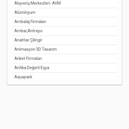
Alışveriş Merkezleri- AVM
DİYARBAKIR
Alüminyum
DÜZCE
Ambalaj Firmaları
EDİRNE
Ambar,Antrepo
ELAZIĞ
Anahtar Çilingir
ERZİNCAN
Animasyon 3D Tasarım
ERZURUM
Anket Firmaları
ESKİŞEHİR
Antika Değerli Eşya
GAZİANTEP
Aquapark
GİRESUN
Arabuluculuk Hizmetleri
GÜMÜŞHANE
Aracı Kurumlar
HAKKARİ
Arıcılık Bal Üretimi
HATAY
Arzuhalci
IĞDIR
Asansörcüler
ISPARTA