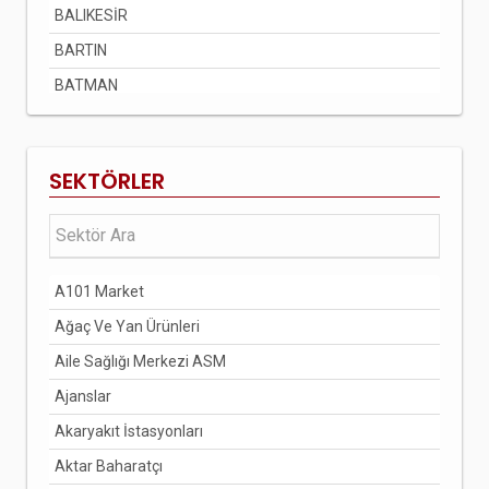
BALIKESİR
BARTIN
BATMAN
BAYBURT
BİLECİK
SEKTÖRLER
BİNGÖL
BİTLİS
BOLU
A101 Market
BURDUR
Ağaç Ve Yan Ürünleri
BURSA
Aile Sağlığı Merkezi ASM
ÇANAKKALE
Ajanslar
ÇANKIRI
Akaryakıt İstasyonları
ÇORUM
Aktar Baharatçı
DENİZLİ