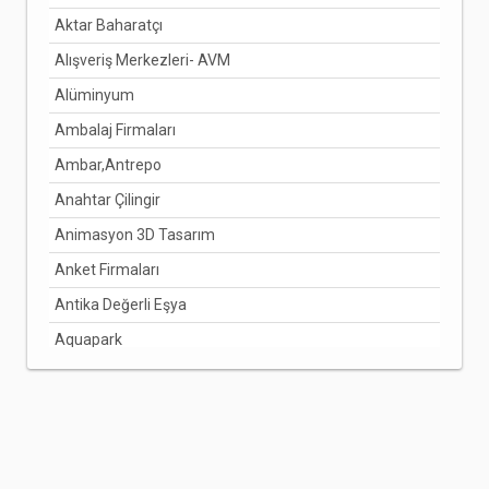
Aktar Baharatçı
DENİZLİ
Alışveriş Merkezleri- AVM
DİYARBAKIR
Alüminyum
DÜZCE
Ambalaj Firmaları
EDİRNE
Ambar,Antrepo
ELAZIĞ
Anahtar Çilingir
ERZİNCAN
Animasyon 3D Tasarım
ERZURUM
Anket Firmaları
ESKİŞEHİR
Antika Değerli Eşya
GAZİANTEP
Aquapark
GİRESUN
Arabuluculuk Hizmetleri
GÜMÜŞHANE
Aracı Kurumlar
HAKKARİ
Arıcılık Bal Üretimi
HATAY
Arzuhalci
IĞDIR