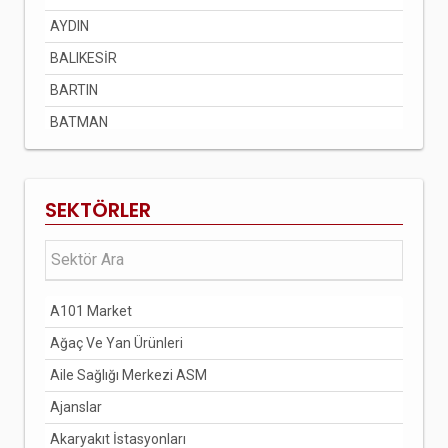
AYDIN
BALIKESİR
BARTIN
BATMAN
BAYBURT
BİLECİK
SEKTÖRLER
BİNGÖL
BİTLİS
BOLU
A101 Market
BURDUR
Ağaç Ve Yan Ürünleri
BURSA
Aile Sağlığı Merkezi ASM
ÇANAKKALE
Ajanslar
ÇANKIRI
Akaryakıt İstasyonları
ÇORUM