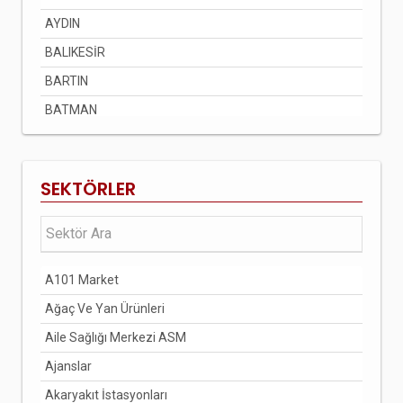
AYDIN
BALIKESİR
BARTIN
BATMAN
BAYBURT
BİLECİK
SEKTÖRLER
BİNGÖL
BİTLİS
BOLU
A101 Market
BURDUR
Ağaç Ve Yan Ürünleri
BURSA
Aile Sağlığı Merkezi ASM
ÇANAKKALE
Ajanslar
ÇANKIRI
Akaryakıt İstasyonları
ÇORUM