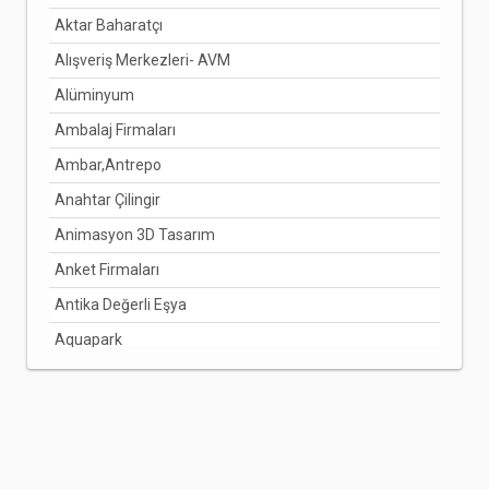
Aktar Baharatçı
DENİZLİ
Alışveriş Merkezleri- AVM
DİYARBAKIR
Alüminyum
DÜZCE
Ambalaj Firmaları
EDİRNE
Ambar,Antrepo
ELAZIĞ
Anahtar Çilingir
ERZİNCAN
Animasyon 3D Tasarım
ERZURUM
Anket Firmaları
ESKİŞEHİR
Antika Değerli Eşya
GAZİANTEP
Aquapark
GİRESUN
Arabuluculuk Hizmetleri
GÜMÜŞHANE
Aracı Kurumlar
HAKKARİ
Arıcılık Bal Üretimi
HATAY
Arzuhalci
IĞDIR