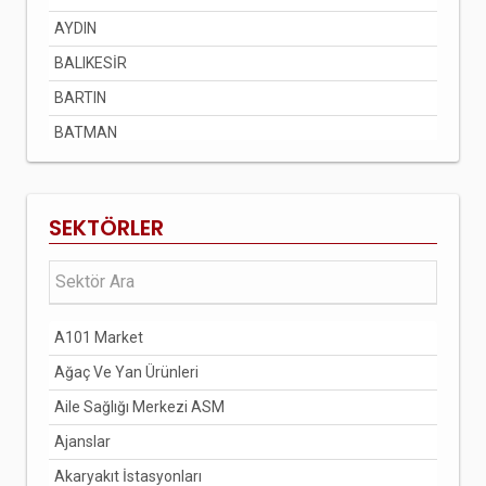
AYDIN
BALIKESİR
BARTIN
BATMAN
BAYBURT
BİLECİK
SEKTÖRLER
BİNGÖL
BİTLİS
BOLU
A101 Market
BURDUR
Ağaç Ve Yan Ürünleri
BURSA
Aile Sağlığı Merkezi ASM
ÇANAKKALE
Ajanslar
ÇANKIRI
Akaryakıt İstasyonları
ÇORUM