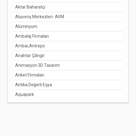
Aktar Baharatçı
DENİZLİ
Alışveriş Merkezleri- AVM
DİYARBAKIR
Alüminyum
DÜZCE
Ambalaj Firmaları
EDİRNE
Ambar,Antrepo
ELAZIĞ
Anahtar Çilingir
ERZİNCAN
Animasyon 3D Tasarım
ERZURUM
Anket Firmaları
ESKİŞEHİR
Antika Değerli Eşya
GAZİANTEP
Aquapark
GİRESUN
Arabuluculuk Hizmetleri
GÜMÜŞHANE
Aracı Kurumlar
HAKKARİ
Arıcılık Bal Üretimi
HATAY
Arzuhalci
IĞDIR