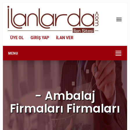
menu
ÜYE OL
GİRİŞ YAP
İLAN VER
MENU
- Ambalaj
Firmaları Firmaları