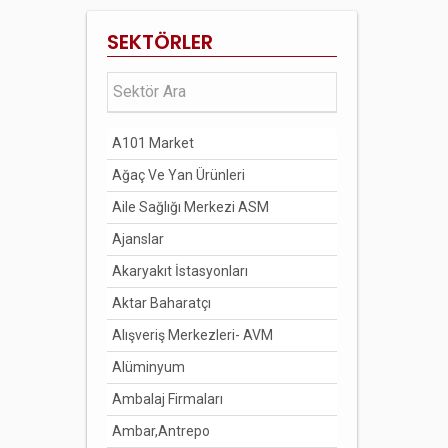
BİLECİK
SEKTÖRLER
BİNGÖL
BİTLİS
BOLU
A101 Market
BURDUR
Ağaç Ve Yan Ürünleri
BURSA
Aile Sağlığı Merkezi ASM
ÇANAKKALE
Ajanslar
ÇANKIRI
Akaryakıt İstasyonları
ÇORUM
Aktar Baharatçı
DENİZLİ
Alışveriş Merkezleri- AVM
DİYARBAKIR
Alüminyum
DÜZCE
Ambalaj Firmaları
EDİRNE
Ambar,Antrepo
ELAZIĞ