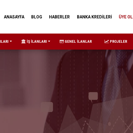
ANASAYFA
BLOG
HABERLER
BANKA KREDİLERİ
ÜYE OL
NLARI
İŞ İLANLARI
GENEL İLANLAR
PROJELER