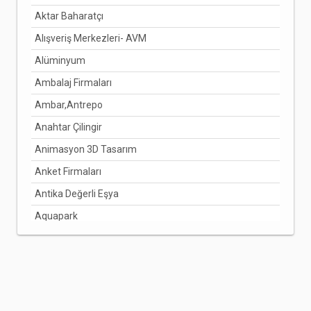
Aktar Baharatçı
DENİZLİ
Alışveriş Merkezleri- AVM
DİYARBAKIR
Alüminyum
DÜZCE
Ambalaj Firmaları
EDİRNE
Ambar,Antrepo
ELAZIĞ
Anahtar Çilingir
ERZİNCAN
Animasyon 3D Tasarım
ERZURUM
Anket Firmaları
ESKİŞEHİR
Antika Değerli Eşya
GAZİANTEP
Aquapark
GİRESUN
Arabuluculuk Hizmetleri
GÜMÜŞHANE
Aracı Kurumlar
HAKKARİ
Arıcılık Bal Üretimi
HATAY
Arzuhalci
IĞDIR