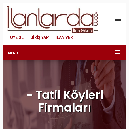
menu
ÜYE OL
GİRİŞ YAP
İLAN VER
MENU
- Tatil Köyleri
Firmaları