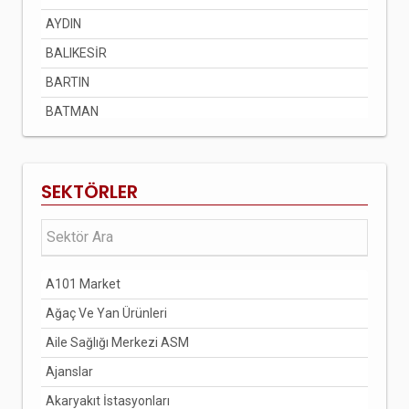
AYDIN
BALIKESİR
BARTIN
BATMAN
BAYBURT
BİLECİK
SEKTÖRLER
BİNGÖL
BİTLİS
BOLU
A101 Market
BURDUR
Ağaç Ve Yan Ürünleri
BURSA
Aile Sağlığı Merkezi ASM
ÇANAKKALE
Ajanslar
ÇANKIRI
Akaryakıt İstasyonları
ÇORUM