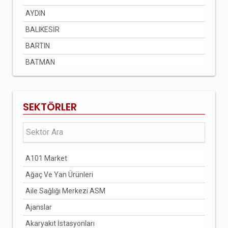
AYDIN
BALIKESİR
BARTIN
BATMAN
BAYBURT
BİLECİK
SEKTÖRLER
BİNGÖL
BİTLİS
BOLU
A101 Market
BURDUR
Ağaç Ve Yan Ürünleri
BURSA
Aile Sağlığı Merkezi ASM
ÇANAKKALE
Ajanslar
ÇANKIRI
Akaryakıt İstasyonları
ÇORUM