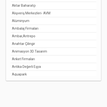
Aktar Baharatçı
DENİZLİ
Alışveriş Merkezleri- AVM
DİYARBAKIR
Alüminyum
DÜZCE
Ambalaj Firmaları
EDİRNE
Ambar,Antrepo
ELAZIĞ
Anahtar Çilingir
ERZİNCAN
Animasyon 3D Tasarım
ERZURUM
Anket Firmaları
ESKİŞEHİR
Antika Değerli Eşya
GAZİANTEP
Aquapark
GİRESUN
Arabuluculuk Hizmetleri
GÜMÜŞHANE
Aracı Kurumlar
HAKKARİ
Arıcılık Bal Üretimi
HATAY
Arzuhalci
IĞDIR