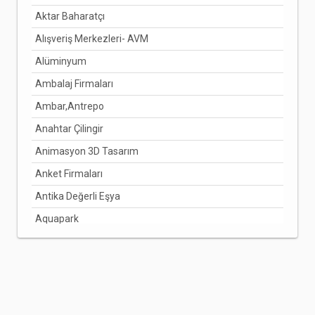
Aktar Baharatçı
DENİZLİ
Alışveriş Merkezleri- AVM
DİYARBAKIR
Alüminyum
DÜZCE
Ambalaj Firmaları
EDİRNE
Ambar,Antrepo
ELAZIĞ
Anahtar Çilingir
ERZİNCAN
Animasyon 3D Tasarım
ERZURUM
Anket Firmaları
ESKİŞEHİR
Antika Değerli Eşya
GAZİANTEP
Aquapark
GİRESUN
Arabuluculuk Hizmetleri
GÜMÜŞHANE
Aracı Kurumlar
HAKKARİ
Arıcılık Bal Üretimi
HATAY
Arzuhalci
IĞDIR