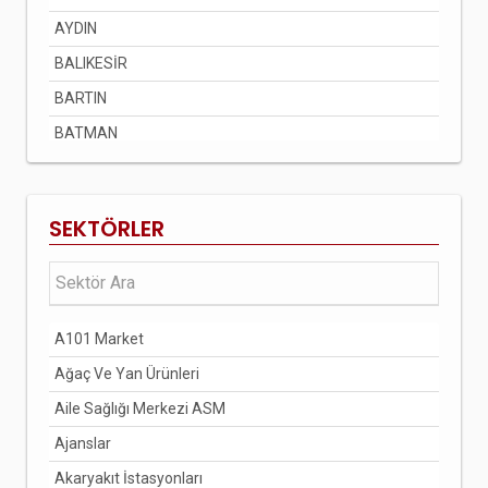
AYDIN
BALIKESİR
BARTIN
BATMAN
BAYBURT
BİLECİK
SEKTÖRLER
BİNGÖL
BİTLİS
BOLU
A101 Market
BURDUR
Ağaç Ve Yan Ürünleri
BURSA
Aile Sağlığı Merkezi ASM
ÇANAKKALE
Ajanslar
ÇANKIRI
Akaryakıt İstasyonları
ÇORUM