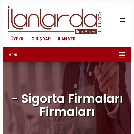
menu
ÜYE OL
GİRİŞ YAP
İLAN VER
MENU
- Sigorta Firmaları
Firmaları