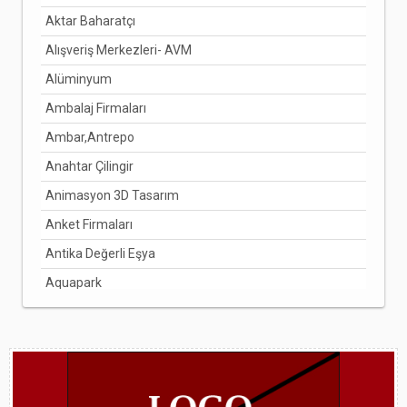
Aktar Baharatçı
DENİZLİ
Alışveriş Merkezleri- AVM
DİYARBAKIR
Alüminyum
DÜZCE
Ambalaj Firmaları
EDİRNE
Ambar,Antrepo
ELAZIĞ
Anahtar Çilingir
ERZİNCAN
Animasyon 3D Tasarım
ERZURUM
Anket Firmaları
ESKİŞEHİR
Antika Değerli Eşya
GAZİANTEP
Aquapark
GİRESUN
Arabuluculuk Hizmetleri
GÜMÜŞHANE
Aracı Kurumlar
HAKKARİ
Arıcılık Bal Üretimi
HATAY
Arzuhalci
IĞDIR