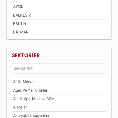
AYDIN
BALIKESİR
BARTIN
BATMAN
BAYBURT
BİLECİK
SEKTÖRLER
BİNGÖL
BİTLİS
BOLU
A101 Market
BURDUR
Ağaç Ve Yan Ürünleri
BURSA
Aile Sağlığı Merkezi ASM
ÇANAKKALE
Ajanslar
ÇANKIRI
Akaryakıt İstasyonları
ÇORUM