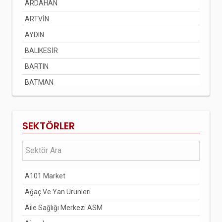
ARDAHAN
ARTVİN
AYDIN
BALIKESİR
BARTIN
BATMAN
BAYBURT
BİLECİK
SEKTÖRLER
BİNGÖL
BİTLİS
BOLU
A101 Market
BURDUR
Ağaç Ve Yan Ürünleri
BURSA
Aile Sağlığı Merkezi ASM
ÇANAKKALE