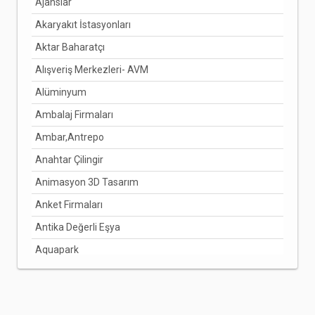
Ajanslar
ÇANKIRI
Akaryakıt İstasyonları
ÇORUM
Aktar Baharatçı
DENİZLİ
Alışveriş Merkezleri- AVM
DİYARBAKIR
Alüminyum
DÜZCE
Ambalaj Firmaları
EDİRNE
Ambar,Antrepo
ELAZIĞ
Anahtar Çilingir
ERZİNCAN
Animasyon 3D Tasarım
ERZURUM
Anket Firmaları
ESKİŞEHİR
Antika Değerli Eşya
GAZİANTEP
Aquapark
GİRESUN
Arabuluculuk Hizmetleri
GÜMÜŞHANE
Aracı Kurumlar
HAKKARİ