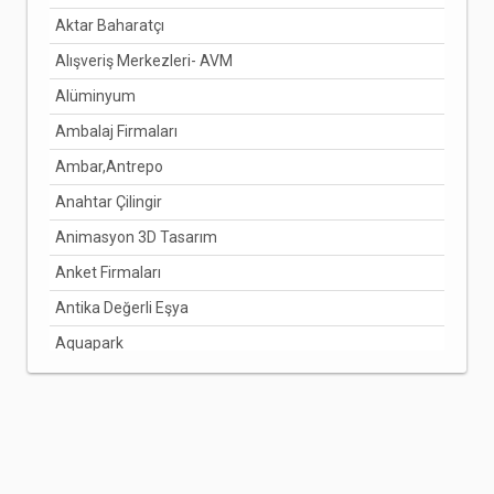
Aktar Baharatçı
DENİZLİ
Alışveriş Merkezleri- AVM
DİYARBAKIR
Alüminyum
DÜZCE
Ambalaj Firmaları
EDİRNE
Ambar,Antrepo
ELAZIĞ
Anahtar Çilingir
ERZİNCAN
Animasyon 3D Tasarım
ERZURUM
Anket Firmaları
ESKİŞEHİR
Antika Değerli Eşya
GAZİANTEP
Aquapark
GİRESUN
Arabuluculuk Hizmetleri
GÜMÜŞHANE
Aracı Kurumlar
HAKKARİ
Arıcılık Bal Üretimi
HATAY
Arzuhalci
IĞDIR