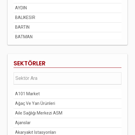
AYDIN
BALIKESİR
BARTIN
BATMAN
BAYBURT
BİLECİK
SEKTÖRLER
BİNGÖL
BİTLİS
BOLU
A101 Market
BURDUR
Ağaç Ve Yan Ürünleri
BURSA
Aile Sağlığı Merkezi ASM
ÇANAKKALE
Ajanslar
ÇANKIRI
Akaryakıt İstasyonları
ÇORUM