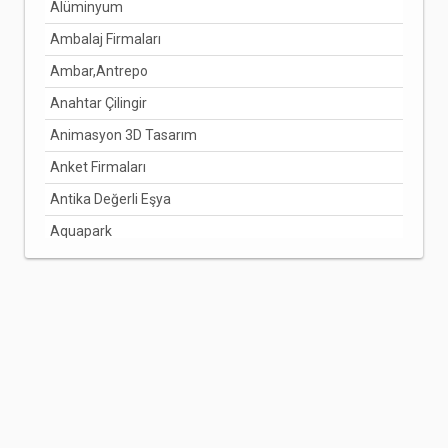
Alüminyum
Ambalaj Firmaları
Ambar,Antrepo
Anahtar Çilingir
Animasyon 3D Tasarım
Anket Firmaları
Antika Değerli Eşya
Aquapark
Arabuluculuk Hizmetleri
Aracı Kurumlar
Arıcılık Bal Üretimi
Arzuhalci
Asansörcüler
Avize Ve Lamba