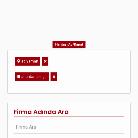
Haritayı Aç/Kapat
adiyaman
anahtar-cilingir
Firma Adında Ara