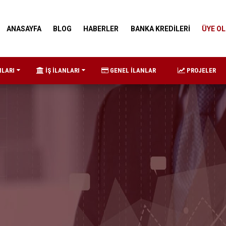
ANASAYFA
BLOG
HABERLER
BANKA KREDİLERİ
ÜYE OL
NLARI
İŞ İLANLARI
GENEL İLANLAR
PROJELER