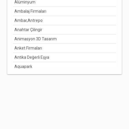
Alüminyum
Ambalaj Firmaları
Ambar,Antrepo
Anahtar Çilingir
Animasyon 3D Tasarım
Anket Firmaları
Antika Değerli Eşya
Aquapark
Arabuluculuk Hizmetleri
Aracı Kurumlar
Arıcılık Bal Üretimi
Arzuhalci
Asansörcüler
Avize Ve Lamba