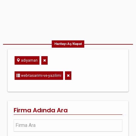
Haritayı Aç/Kapat
adiyaman
web-tasarimi-ve-yazilimi
Firma Adında Ara