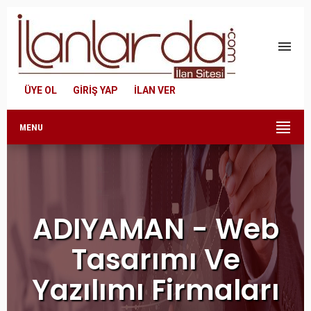
menu
ÜYE OL
GİRİŞ YAP
İLAN VER
MENU
ADIYAMAN - Web
Tasarımı Ve
Yazılımı Firmaları