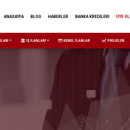
ANASAYFA
BLOG
HABERLER
BANKA KREDİLERİ
ÜYE OL
NLARI
İŞ İLANLARI
GENEL İLANLAR
PROJELER