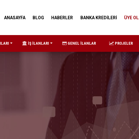
ANASAYFA
BLOG
HABERLER
BANKA KREDİLERİ
ÜYE OL
NLARI
İŞ İLANLARI
GENEL İLANLAR
PROJELER