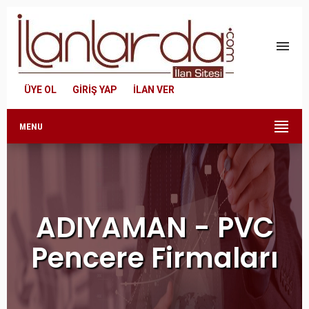
menu
ÜYE OL
GİRİŞ YAP
İLAN VER
MENU
ADIYAMAN - PVC
Pencere Firmaları