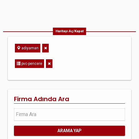
Haritayı Aç/Kapat
adiyaman
pvc-pencere
Firma Adında Ara
ARAMA YAP