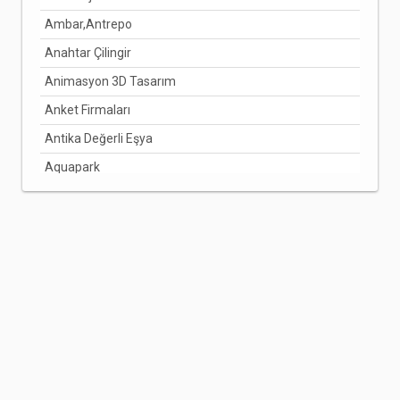
Ambar,Antrepo
Anahtar Çilingir
Animasyon 3D Tasarım
Anket Firmaları
Antika Değerli Eşya
Aquapark
Arabuluculuk Hizmetleri
Aracı Kurumlar
Arıcılık Bal Üretimi
Arzuhalci
Asansörcüler
Avize Ve Lamba
Avukatlar
Ayakkabı Ve Çanta