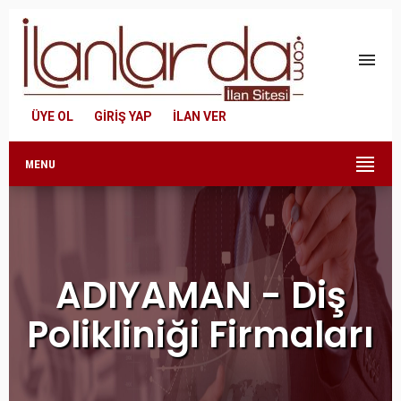
menu
ÜYE OL
GİRİŞ YAP
İLAN VER
MENU
ADIYAMAN - Diş
Polikliniği Firmaları