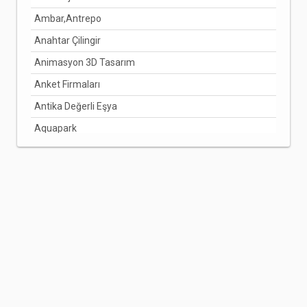
Ambar,Antrepo
Anahtar Çilingir
Animasyon 3D Tasarım
Anket Firmaları
Antika Değerli Eşya
Aquapark
Arabuluculuk Hizmetleri
Aracı Kurumlar
Arıcılık Bal Üretimi
Arzuhalci
Asansörcüler
Avize Ve Lamba
Avukatlar
Ayakkabı Ve Çanta