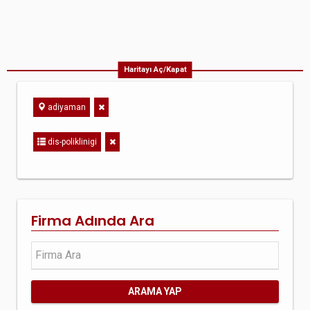
Haritayı Aç/Kapat
adiyaman
dis-poliklinigi
Firma Adında Ara
ARAMA YAP