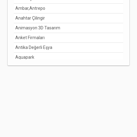
Ambar,Antrepo
Anahtar Çilingir
Animasyon 3D Tasarım
Anket Firmaları
Antika Değerli Eşya
Aquapark
Arabuluculuk Hizmetleri
Aracı Kurumlar
Arıcılık Bal Üretimi
Arzuhalci
Asansörcüler
Avize Ve Lamba
Avukatlar
Ayakkabı Ve Çanta