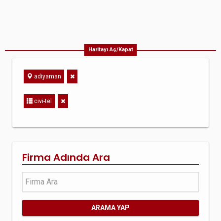
Haritayı Aç/Kapat
adiyaman
civi-tel
Firma Adında Ara
ARAMA YAP