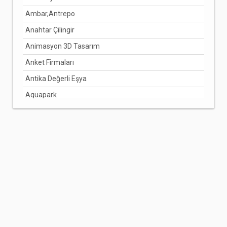
Ambar,Antrepo
Anahtar Çilingir
Animasyon 3D Tasarım
Anket Firmaları
Antika Değerli Eşya
Aquapark
Arabuluculuk Hizmetleri
Aracı Kurumlar
Arıcılık Bal Üretimi
Arzuhalci
Asansörcüler
Avize Ve Lamba
Avukatlar
Ayakkabı Ve Çanta