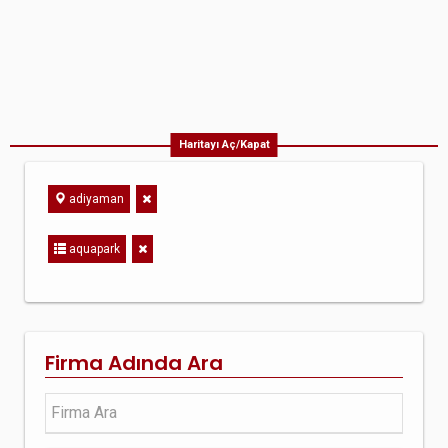
Haritayı Aç/Kapat
adiyaman
aquapark
Firma Adında Ara