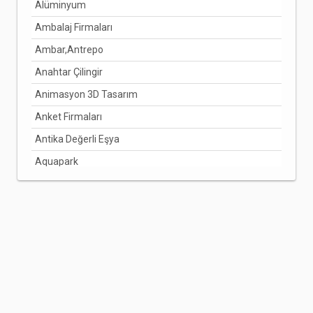
Alüminyum
Ambalaj Firmaları
Ambar,Antrepo
Anahtar Çilingir
Animasyon 3D Tasarım
Anket Firmaları
Antika Değerli Eşya
Aquapark
Arabuluculuk Hizmetleri
Aracı Kurumlar
Arıcılık Bal Üretimi
Arzuhalci
Asansörcüler
Avize Ve Lamba