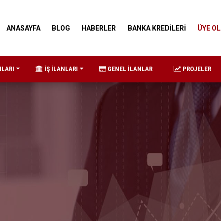
ANASAYFA
BLOG
HABERLER
BANKA KREDİLERİ
ÜYE OL
NLARI
İŞ İLANLARI
GENEL İLANLAR
PROJELER