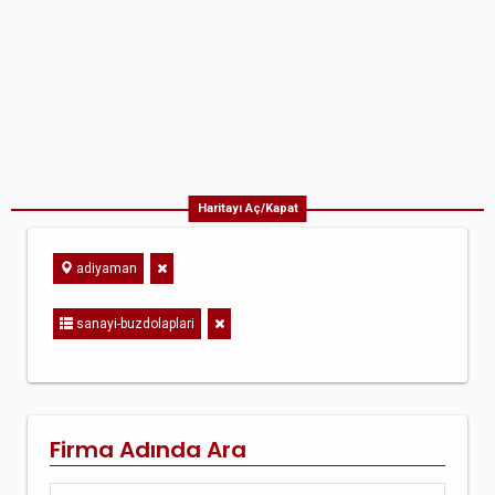
Haritayı Aç/Kapat
adiyaman
sanayi-buzdolaplari
Firma Adında Ara