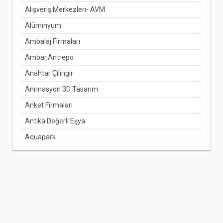
Alışveriş Merkezleri- AVM
Alüminyum
Ambalaj Firmaları
Ambar,Antrepo
Anahtar Çilingir
Animasyon 3D Tasarım
Anket Firmaları
Antika Değerli Eşya
Aquapark
Arabuluculuk Hizmetleri
Aracı Kurumlar
Arıcılık Bal Üretimi
Arzuhalci
Asansörcüler