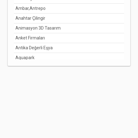
Ambar,Antrepo
Anahtar Çilingir
Animasyon 3D Tasarım
Anket Firmaları
Antika Değerli Eşya
Aquapark
Arabuluculuk Hizmetleri
Aracı Kurumlar
Arıcılık Bal Üretimi
Arzuhalci
Asansörcüler
Avize Ve Lamba
Avukatlar
Ayakkabı Ve Çanta