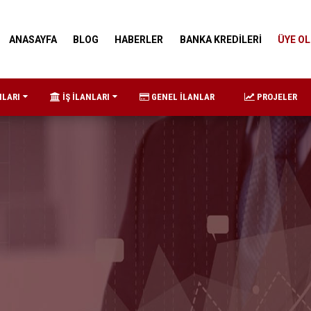
ANASAYFA
BLOG
HABERLER
BANKA KREDİLERİ
ÜYE OL
NLARI
İŞ İLANLARI
GENEL İLANLAR
PROJELER