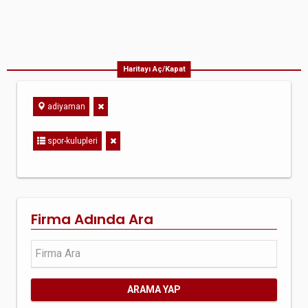
Haritayı Aç/Kapat
adiyaman
spor-kulupleri
Firma Adında Ara
ARAMA YAP