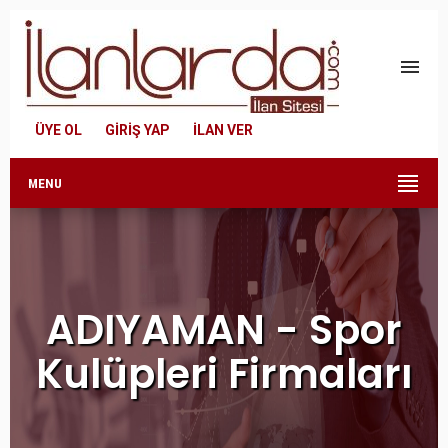
menu
ÜYE OL
GİRİŞ YAP
İLAN VER
MENU
ADIYAMAN - Spor
Kulüpleri Firmaları