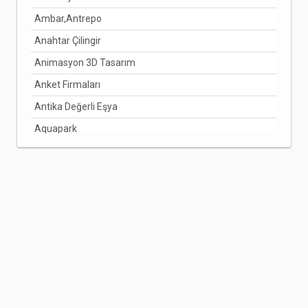
Ambar,Antrepo
Anahtar Çilingir
Animasyon 3D Tasarım
Anket Firmaları
Antika Değerli Eşya
Aquapark
Arabuluculuk Hizmetleri
Aracı Kurumlar
Arıcılık Bal Üretimi
Arzuhalci
Asansörcüler
Avize Ve Lamba
Avukatlar
Ayakkabı Ve Çanta